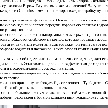
китайского производства, грузоподъемность которого составляе
лассу экологии Евро-4. Вкупе с высокотехнологичной 5-ступенч
енеров из Cummins – компании, которая входит в тройку лучши
чень современная и эффективная. Она выполнена в соответствии
числам задней и первой передачи, коробка обеспечивает удобны
ию расхода топлива.
 всех сторон установлены панорамные окна, зеркала заднего ви
шасси снабжаются спойлером на крыше, которые повышает аэроди
одаря ей двигатель может запускаться даже при температуре воз
омфорте водителя и пассажира. Также базовая комплектация вкл
ных размеров обладает отличной маневренностью, что делает ег
а мощности. Установлена простая, но эффективная рессорная по
ости и продолжительный срок эксплуатации.
обиль отличным вариантом для малого и среднего бизнеса. Основ
не уверенно.
создан по принципу необходимой достаточности. Турбодизель Cumm
ошей тягой, динамикой и экономичностью.
твенно большие грузы, что гарантирует этой модели хороший за
мобиль представлен в богатой комплектации: кондиционер, круи