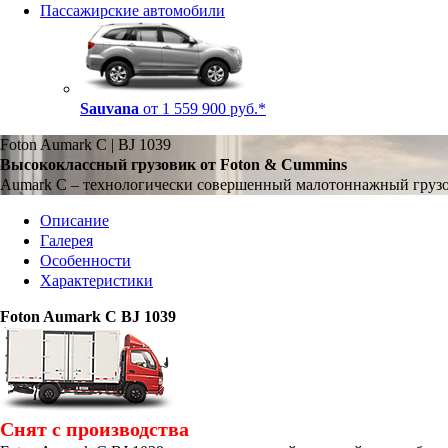
Пассажирские автомобили
Sauvana
от 1 559 900 руб.*
Foton Aumark C | BJ 1039
Высококлассный грузовик от Foton & Cummins
Aumark C – технологически совершенный малотоннажный грузов
Описание
Галерея
Особенности
Характеристики
Foton Aumark C BJ 1039
Cнят с производства