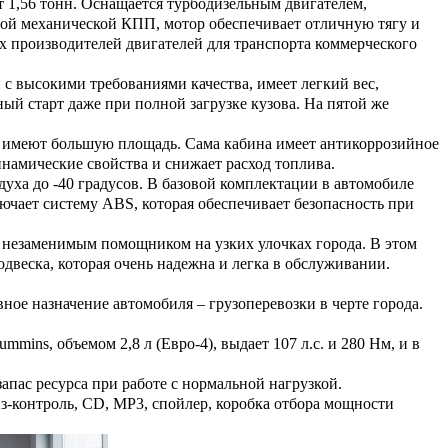
т 1,56 тонн. Оснащается турбодизельным двигателем,
атой механической КПП, мотор обеспечивает отличную тягу и
х производителей двигателей для транспорта коммерческого
 с высокими требованиями качества, имеет легкий вес,
й старт даже при полной загрузке кузова. На пятой же
да имеют большую площадь. Сама кабина имеет антикоррозийное
намические свойства и снижает расход топлива.
духа до -40 градусов. В базовой комплектации в автомобиле
ючает систему ABS, которая обеспечивает безопасность при
о незаменимым помощником на узких улочках города. В этом
двеска, которая очень надежна и легка в обслуживании.
ное назначение автомобиля – грузоперевозки в черте города.
ins, объемом 2,8 л (Евро-4), выдает 107 л.с. и 280 Нм, и в
пас ресурса при работе с нормальной нагрузкой.
з-контроль, CD, MP3, спойлер, коробка отбора мощности