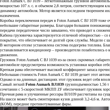
Foton Aumark C BJ 1039 – легкотоннажный грузовой автомобиль 
мощностью 107 л. с. и объемом 2,8 литров, соответствующим к
динамику автомобиля. Мотор является последним творением инж
назначения.
Коробка переключения передач в Foton Aumark C BJ 1039 тоже о
небольшие габаритные размеры. Благодаря большим понижающим 
передачи передаточное число завышено, что приводит к снижен
Кабина грузовичка характеризуется отличной обзорностью – со
покрытие, что обеспечивает ее долгий срок службы. Модели с 
В моторном отсеке установлена система подогрева топлива. Благ
устанавливается кондиционер – производители позаботились о к
движении.
Грузовик Foton Aumark C BJ 1039 из-за своих скромных габарит
автомобиле предусмотрена возможность установки коробки отбор
Крепкая рама обеспечивает высокий коэффициент запаса прочн
Небольшая стоимость Foton Aumark C BJ 1039 делает этот автом
Однако и на длинных дистанциях этот грузовик ведет себя впол
Самый легкий
Foton Aumark BJ1039
грузоподъемностью 1,56 т 
сочетании с 5-скоростной МКПП ZF обеспечивает грузовик хор
Прочная рама и улучшенные рессоры BJ1039 рассчитаны на сущес
На шасси может быть смонтирован кузов длиной 3,2-4,6 м. Авто
(КОМ), передние противотуманные фары.