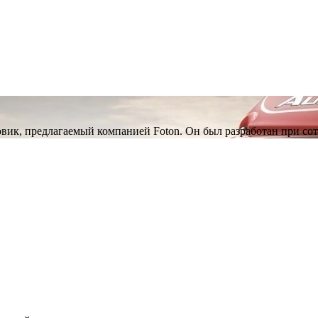
ик, предлагаемый компанией Foton. Он был разработан при сот